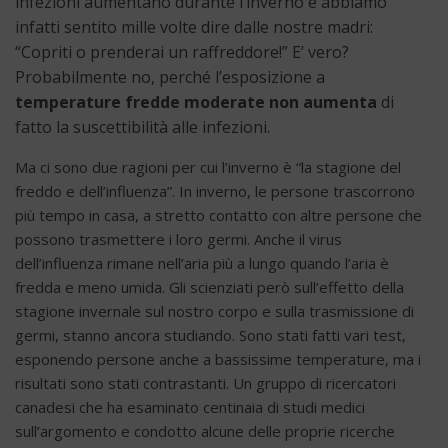
infezioni aumentano durante l’inverno e abbiamo
infatti sentito mille volte dire dalle nostre madri:
“Copriti o prenderai un raffreddore!” E’ vero?
Probabilmente no, perché l’esposizione a
temperature fredde moderate non aumenta
di
fatto la suscettibilità alle infezioni.
Ma ci sono due ragioni per cui l’inverno è “la stagione del
freddo e dell’influenza”. In inverno, le persone trascorrono
più tempo in casa, a stretto contatto con altre persone che
possono trasmettere i loro germi. Anche il virus
dell’influenza rimane nell’aria più a lungo quando l’aria è
fredda e meno umida. Gli scienziati però sull’effetto della
stagione invernale sul nostro corpo e sulla trasmissione di
germi, stanno ancora studiando. Sono stati fatti vari test,
esponendo persone anche a bassissime temperature, ma i
risultati sono stati contrastanti. Un gruppo di ricercatori
canadesi che ha esaminato centinaia di studi medici
sull’argomento e condotto alcune delle proprie ricerche