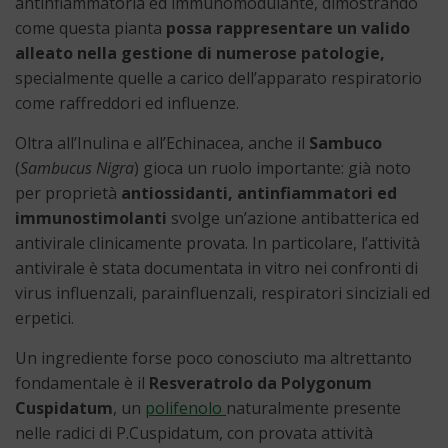
antinfiammatoria ed immunomodulante, dimostrando
come questa pianta
possa rappresentare un valido
alleato nella gestione di numerose patologie,
specialmente quelle a carico dell’apparato respiratorio
come raffreddori ed influenze.
Oltra all’Inulina e all’Echinacea, anche il
Sambuco
(
Sambucus Nigra
) gioca un ruolo importante: già noto
per proprietà
antiossidanti, antinfiammatori ed
immunostimolanti
svolge un’azione antibatterica ed
antivirale clinicamente provata. In particolare, l’attività
antivirale è stata documentata in vitro nei confronti di
virus influenzali, parainfluenzali, respiratori sinciziali ed
erpetici.
Un ingrediente forse poco conosciuto ma altrettanto
fondamentale è il
Resveratrolo da
Polygonum
Cuspidatum
, un
polifenolo
naturalmente presente
nelle radici di P.Cuspidatum, con provata attività