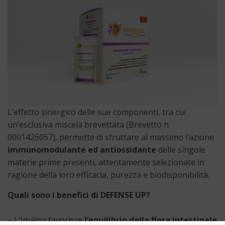
L’effetto sinergico delle sue componenti, tra cui
un’esclusiva miscela brevettata (Brevetto n.
0001426057), permette di sfruttare al massimo l’azione
immunomodulante ed antiossidante
delle singole
materie prime presenti, attentamente selezionate in
ragione della loro efficacia, purezza e biodisponibilità.
Quali sono i benefici di DEFENSE UP?
– L’Inulina favorisce
l’equilibrio della flora intestinale