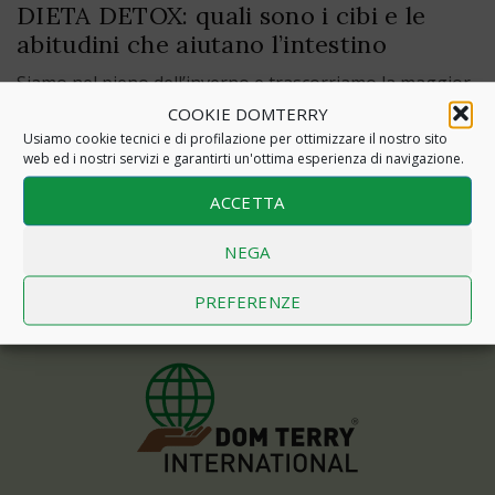
DIETA DETOX: quali sono i cibi e le
abitudini che aiutano l’intestino
Siamo nel pieno dell’inverno e trascorriamo la maggior
parte del nostro tempo in casa.Il nostro umore oscilla e
COOKIE DOMTERRY
spesso lo sguardo vola fuori dalla finestra dove non...
Usiamo cookie tecnici e di profilazione per ottimizzare il nostro sito
web ed i nostri servizi e garantirti un'ottima esperienza di navigazione.
Read More
ACCETTA
NEGA
PREFERENZE