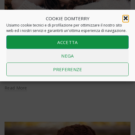
COOKIE DOMTERRY
Salute e Benessere
Usiamo cookie tecnici e di profilazione per ottimizzare il nostro sito
web ed i nostri servizi e garantirti un'ottima esperienza di navigazione.
Come mantenersi in salute durante il
cambio stagione
ACCETTA
Ormai ci siamo, stiamo entrando nel periodo dell’anno
NEGA
in cui le lancette dell’orologio tornano indietro di
un'ora, le giornate si accorciano e le temperature
PREFERENZE
iniziano a scendere.Forse...
Read More