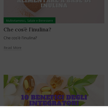
,
Multivitaminici
Salute e Benessere
Che cos’è l’inulina?
Che cos’è l’inulina?
Read More