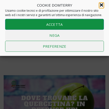
COOKIE DOMTERRY
Usiamo cookie tecnici e di profilazione per ottimizzare il nostro sito
web ed i nostri servizi e garantirti un'ottima esperienza di navigazione.
,
,
Dom Terry
Multivitaminici
Salute e Benessere
ACCETTA
10 benefici degli integratori alimentari
NEGA
10 benefici degli integratori alimentari
PREFERENZE
Read More