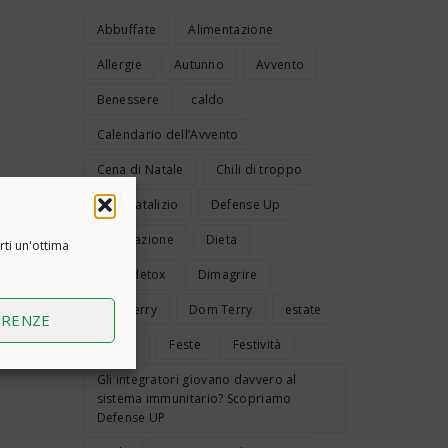
Abbuffate
Alimentazione
Allergie
Autunno
Avvento
Benessere
caldo
Calendario dell’Avvento
Cena di Natale
Chili di troppo
Cibo natalizio
Defense Up
Depurazione
Dieta
rti un'ottima
Dieta detox
Dimagrire
DomTerry
Dom Terry
estate
ERENZE
Fegato
Feste
Festività
Gli integratori giovano davvero al
sistema immunitario? Scopriamo
Defense UP