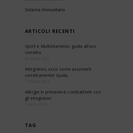
Sistema Immunitario
ARTICOLI RECENTI
Sport e Multivitaminici: guida all’uso
corretto
26 Aprile 2022
Integratori, ecco come assumerli
correttamente! Guida.
13 Aprile 2022
Allergie in primavera: combatterle con
gli integratori
5 Aprile 2022
TAG