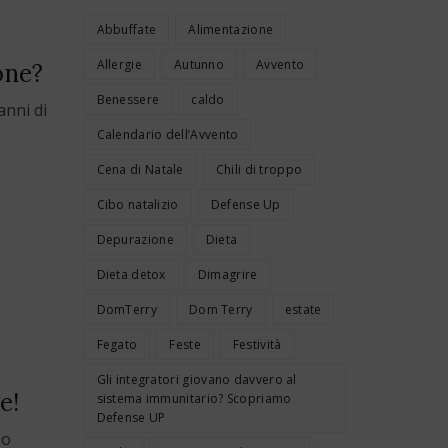
Abbuffate
Alimentazione
Allergie
Autunno
Avvento
one?
Benessere
caldo
anni di
Calendario dell’Avvento
Cena di Natale
Chili di troppo
Cibo natalizio
Defense Up
Depurazione
Dieta
Dieta detox
Dimagrire
DomTerry
Dom Terry
estate
Fegato
Feste
Festività
Gli integratori giovano davvero al
e!
sistema immunitario? Scopriamo
Defense UP
zo