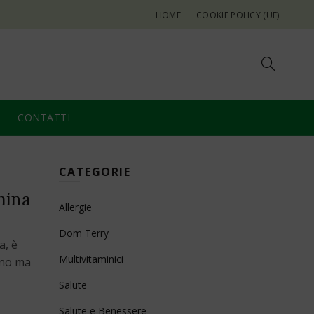
HOME
COOKIE POLICY (UE)
CONTATTI
CATEGORIE
amina
Allergie
Dom Terry
a, è
Multivitaminici
gno ma
Salute
Salute e Benessere