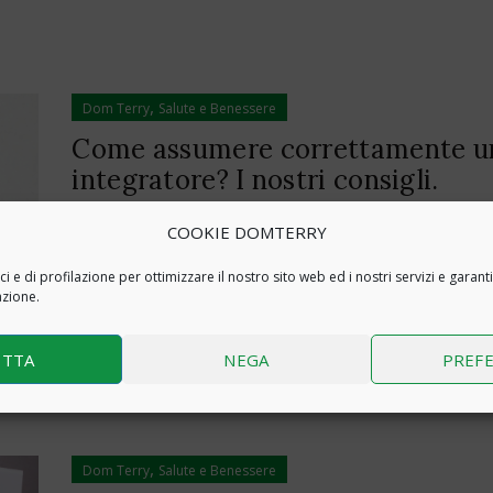
,
Dom Terry
Salute e Benessere
Come assumere correttamente u
integratore? I nostri consigli.
Come assumere correttamente un integratore? I no
COOKIE DOMTERRY
consigli.
 e di profilazione per ottimizzare il nostro sito web ed i nostri servizi e garanti
Read More
azione.
ETTA
NEGA
PREF
,
Dom Terry
Salute e Benessere