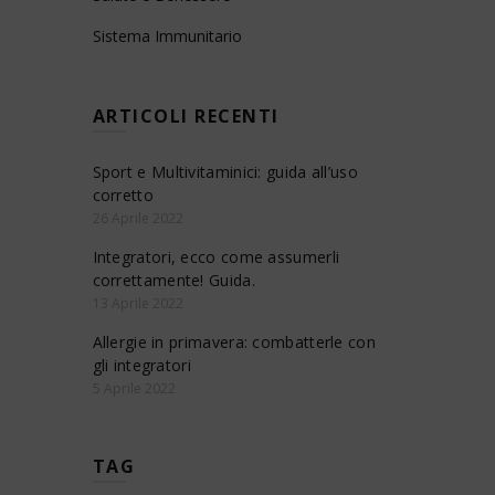
Sistema Immunitario
ARTICOLI RECENTI
Sport e Multivitaminici: guida all’uso
corretto
26 Aprile 2022
Integratori, ecco come assumerli
correttamente! Guida.
13 Aprile 2022
Allergie in primavera: combatterle con
gli integratori
5 Aprile 2022
TAG