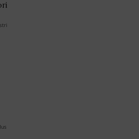
ori
stri
lus