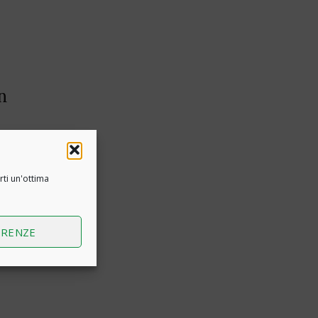
n
stri
rti un'ottima
ERENZE