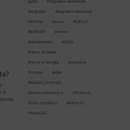
guida
Integratore alimentare
Integratori
Integratori alimentari
Intestino
Inulina
INUPLUS
INUPROST
Inverno
Multivitaminici
Natale
Pranzo di Natale
Pranzo in famiglia
primavera
ta?
Prostata
Salute
Shopping di Natale
o
 di
Sistema immunitario
Stitichezza
iamento
Stress ossidativo
Vitamina C
Vitamina D