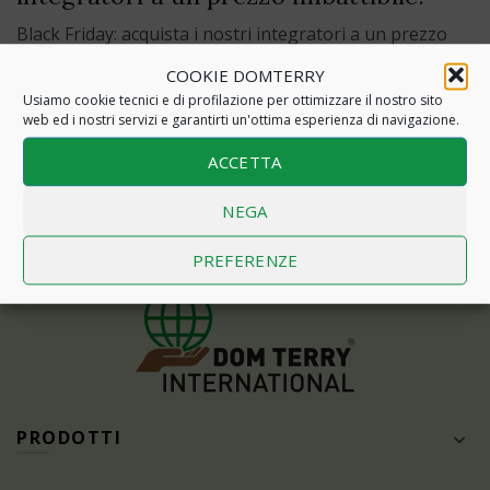
Black Friday: acquista i nostri integratori a un prezzo
imbattibile!
COOKIE DOMTERRY
Usiamo cookie tecnici e di profilazione per ottimizzare il nostro sito
Read More
web ed i nostri servizi e garantirti un'ottima esperienza di navigazione.
ACCETTA
NEGA
PREFERENZE
PRODOTTI