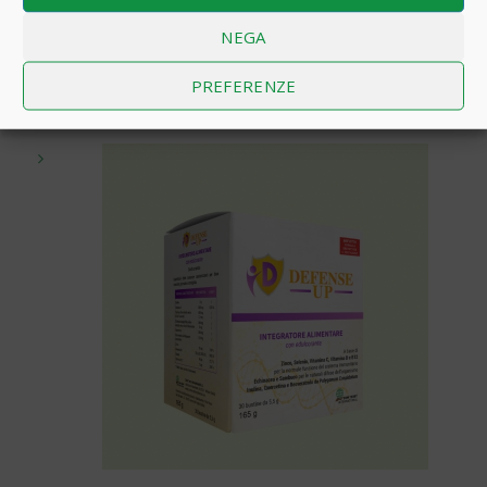
carboidrati, poiché la fibra non può essere scomposta o
assorbita dal sistema digestivo. Quando viene
NEGA
consumata, la fibra solubile assorbe l’acqua e
successivamente si trasforma in una sostanza simile a
PREFERENZE
un gel.